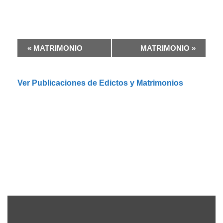
N
«
MATRIMONIO
MATRIMONIO
»
a
v
e
Ver Publicaciones de Edictos y Matrimonios
g
a
c
i
ó
n
d
e
l
E
v