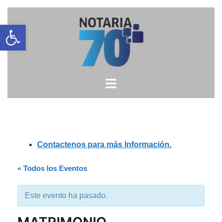
Saltar
Open toolbar
al
contenido
Contactenos para más Información.
« Todos los Eventos
Este evento ha pasado.