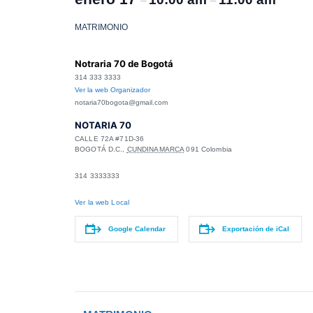
–
–
MATRIMONIO
Notraria 70 de Bogotá
314 333 3333
Ver la web Organizador
notaria70bogota@gmail.com
NOTARIA 70
CALLE 72A #71D-36
BOGOTÁ D.C.
,
CUNDINAMARCA
091
Colombia
314 3333333
Ver la web Local
Google Calendar
Exportación de iCal