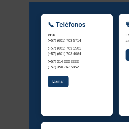
l
E
📞 Teléfonos
v
e
PBX
Es
(+57) (601) 703 5714
at
n
(+57) (601) 703 1501
(+57) (601) 703 4984
t
(+57) 314 333 3333
(+57) 350 767 5852
o
Llamar