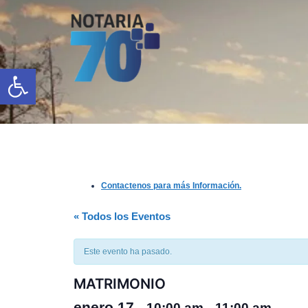
Saltar
al
contenido
Open toolbar
Contactenos para más Información.
« Todos los Eventos
Este evento ha pasado.
MATRIMONIO
enero 17
10:00 am
11:00 am