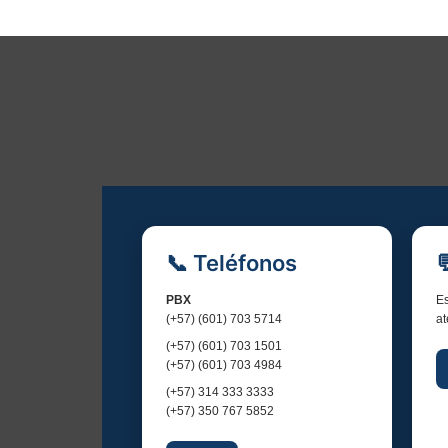
📞 Teléfonos
PBX
Es
(+57) (601) 703 5714
at
(+57) (601) 703 1501
(+57) (601) 703 4984
(+57) 314 333 3333
(+57) 350 767 5852