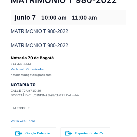
MATRIMONIO T 980-2022
junio 7
10:00 am
11:00 am
–
–
MATRIMONIO T 980-2022
MATRIMONIO T 980-2022
Notraria 70 de Bogotá
314 333 3333
Ver la web Organizador
notaria70bogota@gmail.com
NOTARIA 70
CALLE 72A #71D-36
BOGOTÁ D.C.
,
CUNDINAMARCA
091
Colombia
314 3333333
Ver la web Local
Google Calendar
Exportación de iCal