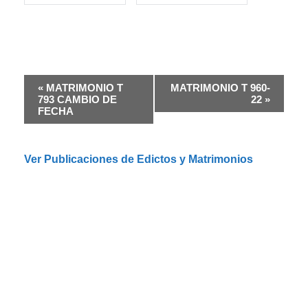
N
«
MATRIMONIO T
MATRIMONIO T 960-
a
793 CAMBIO DE
22
»
FECHA
v
e
g
Ver Publicaciones de Edictos y Matrimonios
a
c
i
ó
n
d
e
l
E