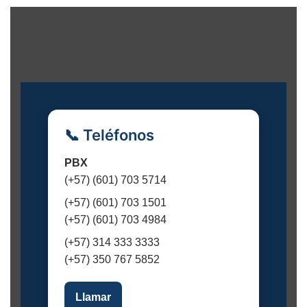
v
e
n
t
o
📞 Teléfonos
PBX
(+57) (601) 703 5714
(+57) (601) 703 1501
(+57) (601) 703 4984
(+57) 314 333 3333
(+57) 350 767 5852
Llamar