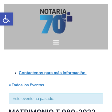
Saltar
Open toolbar
al
contenido
Contactenos para más Información.
« Todos los Eventos
Este evento ha pasado.