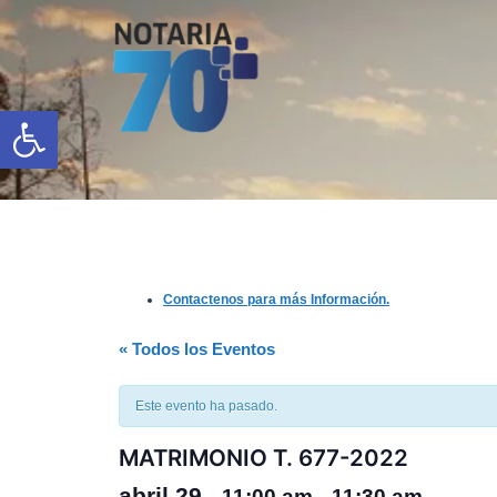
Saltar
al
contenido
Open toolbar
Contactenos para más Información.
« Todos los Eventos
Este evento ha pasado.
MATRIMONIO T. 677-2022
abril 29
11:00 am
11:30 am