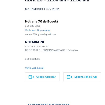
–
–
MATRIMONIO T. 677-2022
Notraria 70 de Bogotá
314 333 3333
Ver la web Organizador
notaria70bogota@gmail.com
NOTARIA 70
CALLE 72A #71D-36
BOGOTÁ D.C.
,
CUNDINAMARCA
091
Colombia
314 3333333
Ver la web Local
Google Calendar
Exportación de iCal