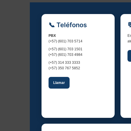
l
E
📞 Teléfonos
v
e
PBX
Es
(+57) (601) 703 5714
at
n
(+57) (601) 703 1501
(+57) (601) 703 4984
t
(+57) 314 333 3333
(+57) 350 767 5852
o
Llamar