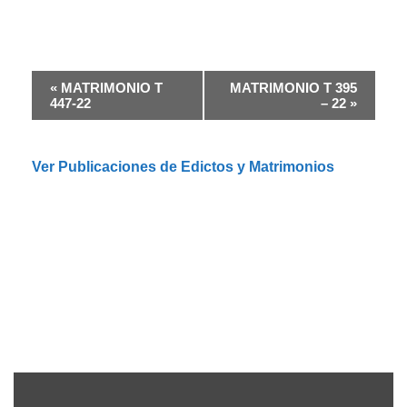
N
«
MATRIMONIO T
MATRIMONIO T 395
a
447-22
– 22
»
v
e
g
Ver Publicaciones de Edictos y Matrimonios
a
c
i
ó
n
d
e
l
E
v