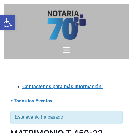
Saltar
Open toolbar
al
contenido
Contactenos para más Información.
« Todos los Eventos
Este evento ha pasado.