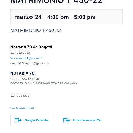
MATRIMONIO T 450-22
marzo 24
4:00 pm
5:00 pm
–
–
MATRIMONIO T 450-22
Notraria 70 de Bogotá
314 333 3333
Ver la web Organizador
notaria70bogota@gmail.com
NOTARIA 70
CALLE 72A #71D-36
BOGOTÁ D.C.
,
CUNDINAMARCA
091
Colombia
314 3333333
Ver la web Local
Google Calendar
Exportación de iCal