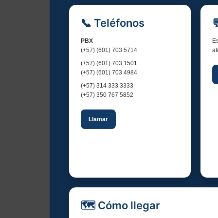
E
📞 Teléfonos
v
e
PBX
Es
(+57) (601) 703 5714
at
n
(+57) (601) 703 1501
(+57) (601) 703 4984
t
(+57) 314 333 3333
(+57) 350 767 5852
o
Llamar
🗺️ Cómo llegar