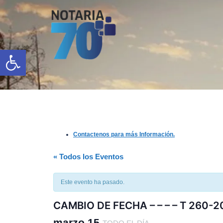
Saltar
al
contenido
Open toolbar
Contactenos para más Información.
« Todos los Eventos
Este evento ha pasado.
CAMBIO DE FECHA – – – – T 260-2
marzo 15