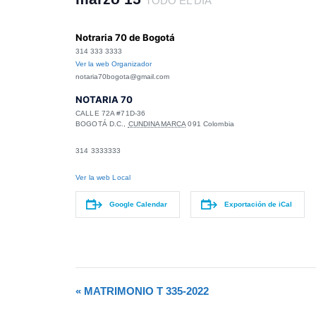
TODO EL DÍA
Notraria 70 de Bogotá
314 333 3333
Ver la web Organizador
notaria70bogota@gmail.com
NOTARIA 70
CALLE 72A #71D-36
BOGOTÁ D.C.
,
CUNDINAMARCA
091
Colombia
314 3333333
Ver la web Local
Google Calendar
Exportación de iCal
N
«
MATRIMONIO T 335-2022