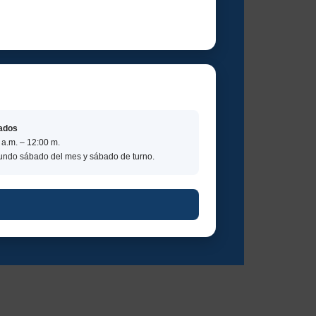
ados
 a.m. – 12:00 m.
ndo sábado del mes y sábado de turno.