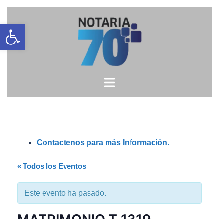
Saltar
Open toolbar
al
contenido
Contactenos para más Información.
« Todos los Eventos
Este evento ha pasado.