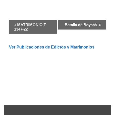
N
«
MATRIMONIO T
Batalla de Boyacá.
»
a
1347-22
v
e
g
Ver Publicaciones de Edictos y Matrimonios
a
c
i
ó
n
d
e
l
E
v