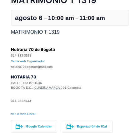
MATRIMONIO T 1319
agosto 6
10:00 am
11:00 am
–
–
MATRIMONIO T 1319
Notraria 70 de Bogotá
314 333 3333
Ver la web Organizador
notaria70bogota@gmail.com
NOTARIA 70
CALLE 72A #71D-36
BOGOTÁ D.C.
,
CUNDINAMARCA
091
Colombia
314 3333333
Ver la web Local
Google Calendar
Exportación de iCal