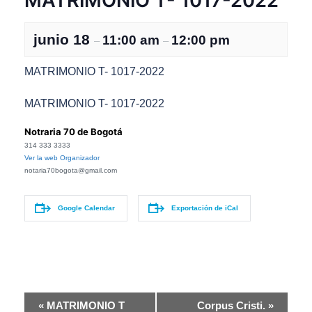
MATRIMONIO T- 1017-2022
junio 18
11:00 am
12:00 pm
–
–
MATRIMONIO T- 1017-2022
MATRIMONIO T- 1017-2022
Notraria 70 de Bogotá
314 333 3333
Ver la web Organizador
notaria70bogota@gmail.com
Google Calendar
Exportación de iCal
N
«
MATRIMONIO T
Corpus Cristi.
»