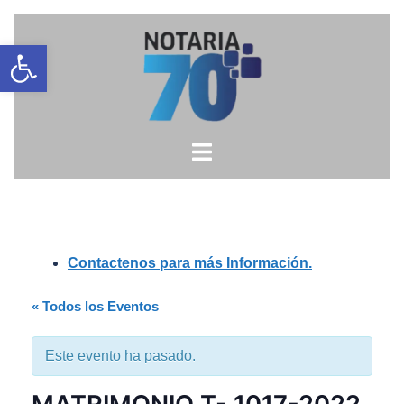
Saltar
Open toolbar
al
contenido
Contactenos para más Información.
« Todos los Eventos
Este evento ha pasado.