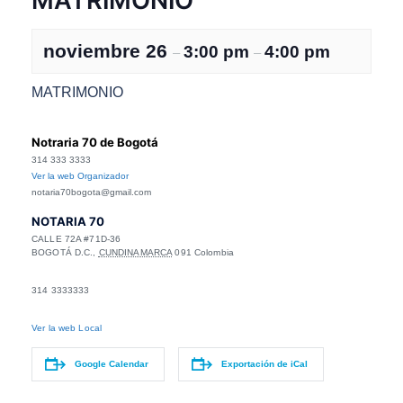
MATRIMONIO
noviembre 26
3:00 pm
4:00 pm
–
–
MATRIMONIO
Notraria 70 de Bogotá
314 333 3333
Ver la web Organizador
notaria70bogota@gmail.com
NOTARIA 70
CALLE 72A #71D-36
BOGOTÁ D.C.
,
CUNDINAMARCA
091
Colombia
314 3333333
Ver la web Local
Google Calendar
Exportación de iCal