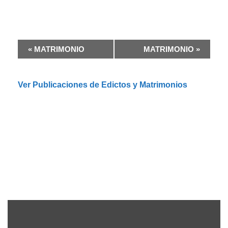
N
«
MATRIMONIO
MATRIMONIO
»
a
v
e
Ver Publicaciones de Edictos y Matrimonios
g
a
c
i
ó
n
d
e
l
E
v