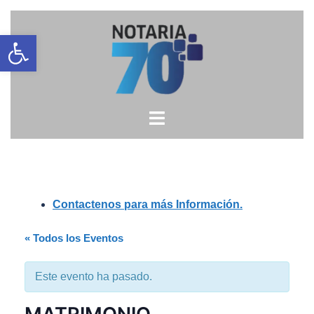
Saltar
Open toolbar
al
contenido
Contactenos para más Información.
« Todos los Eventos
Este evento ha pasado.