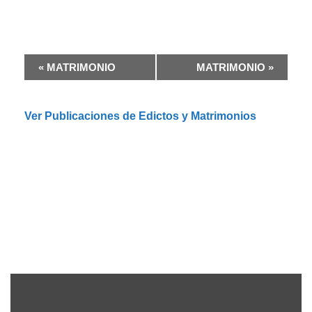
N
«
MATRIMONIO
MATRIMONIO
»
a
v
e
Ver Publicaciones de Edictos y Matrimonios
g
a
c
i
ó
n
d
e
l
E
v