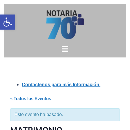
Saltar
Open toolbar
al
contenido
Contactenos para más Información.
« Todos los Eventos
Este evento ha pasado.