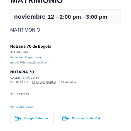
MATRIMONIO
noviembre 12
2:00 pm
3:00 pm
–
–
MATRIMONIO
Notraria 70 de Bogotá
314 333 3333
Ver la web Organizador
notaria70bogota@gmail.com
NOTARIA 70
CALLE 72A #71D-36
BOGOTÁ D.C.
,
CUNDINAMARCA
091
Colombia
314 3333333
Ver la web Local
Google Calendar
Exportación de iCal