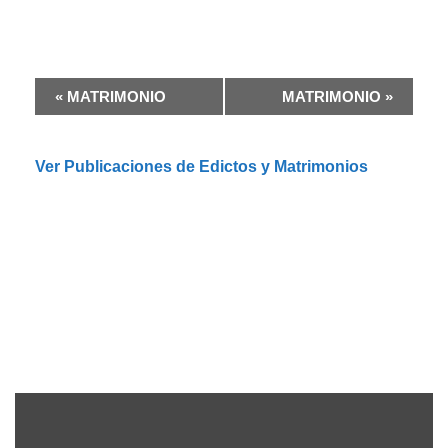
N
«
MATRIMONIO
MATRIMONIO
»
a
v
e
Ver Publicaciones de Edictos y Matrimonios
g
a
c
i
ó
n
d
e
l
E
v