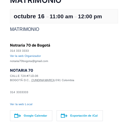
MATRIMONIO
octubre 16
11:00 am
12:00 pm
–
–
MATRIMONIO
Notraria 70 de Bogotá
314 333 3333
Ver la web Organizador
notaria70bogota@gmail.com
NOTARIA 70
CALLE 72A #71D-36
BOGOTÁ D.C.
,
CUNDINAMARCA
091
Colombia
314 3333333
Ver la web Local
Google Calendar
Exportación de iCal