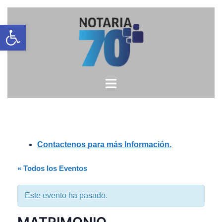
Saltar
Open toolbar
al
contenido
Contactenos para más Información.
« Todos los Eventos
Este evento ha pasado.