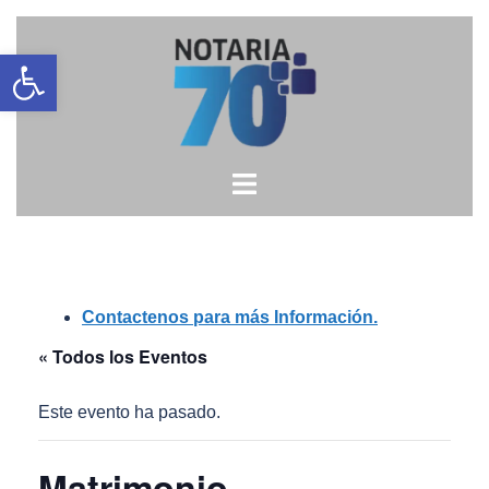
Saltar
Open toolbar
al
contenido
Contactenos para más Información.
« Todos los Eventos
Este evento ha pasado.
Matrimonio