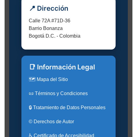
📍 Dirección
Calle 72A #71D-36
Barrio Bonanza
Bogotá D.C. - Colombia
📑 Información Legal
🗺️ Mapa del Sitio
📜 Términos y Condiciones
🔒 Tratamiento de Datos Personales
© Derechos de Autor
♿ Certificado de Accesibilidad