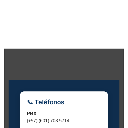
i
ó
n
d
e
l
E
v
e
n
t
o
📞 Teléfonos
PBX
(+57) (601) 703 5714