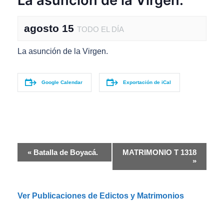
La asunción de la Virgen.
agosto 15
TODO EL DÍA
La asunción de la Virgen.
Google Calendar
Exportación de iCal
N
«
Batalla de Boyacá.
MATRIMONIO T 1318
a
»
v
e
g
Ver Publicaciones de Edictos y Matrimonios
a
c