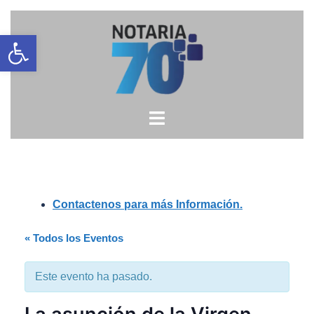
Saltar
Open toolbar
al
contenido
Contactenos para más Información.
« Todos los Eventos
Este evento ha pasado.